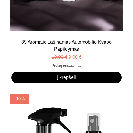
89 Aromatic Lašinamas Automobilio Kvapo
Papildymas
Įprastinė kaina
Pardavimo kaina
10,00 €
9,00 €
Prekių pristatymas
Į krepšelį
-10%