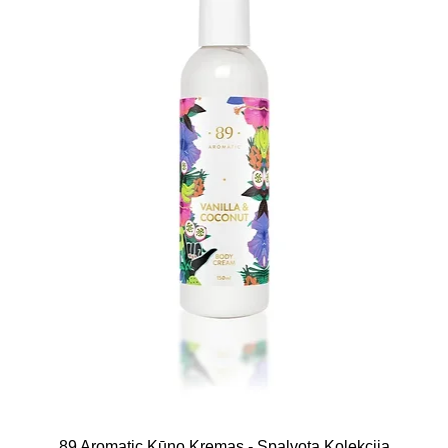
89 Aromatic Kūno Kremas - Spalvota Kolekcija