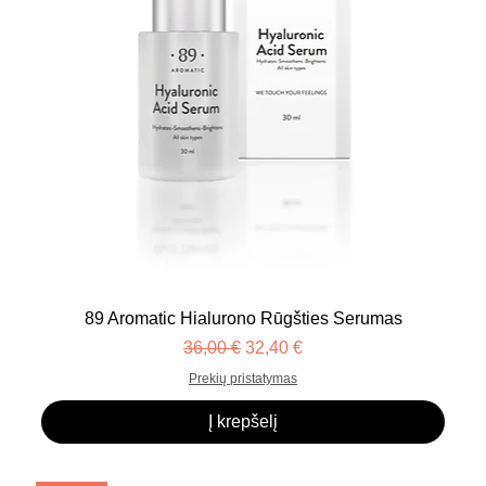
89 Aromatic Hialurono Rūgšties Serumas
Įprastinė kaina
Pardavimo kaina
36,00 €
32,40 €
Prekių pristatymas
Į krepšelį