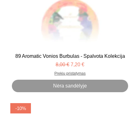
89 Aromatic Vonios Burbulas - Spalvota Kolekcija
Įprastinė kaina
Pardavimo kaina
8,00 €
7,20 €
Prekių pristatymas
Nėra sandėlyje
-10%