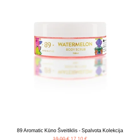
89 Aromatic Kūno Šveitiklis - Spalvota Kolekcija
Įprastinė kaina
Pardavimo kaina
19,00 €
17,10 €