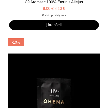
89 Aromatic 100% Eterinis Aliejus
Įprastinė kaina
Pardavimo kaina
9,00 €
8,10 €
Prekių pristatymas
Į krepšelį
-10%