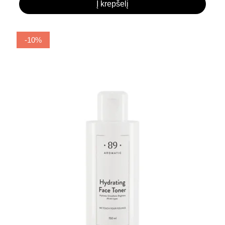
Į krepšelį
-10%