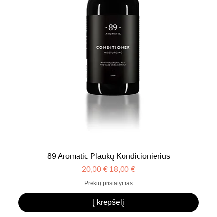
89 Aromatic Plaukų Kondicionierius
Įprastinė kaina
Pardavimo kaina
20,00 €
18,00 €
Prekių pristatymas
Į krepšelį