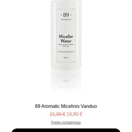
89 Aromatic Micelinis Vanduo
Įprastinė kaina
Pardavimo kaina
21,00 €
18,90 €
Prekių pristatymas