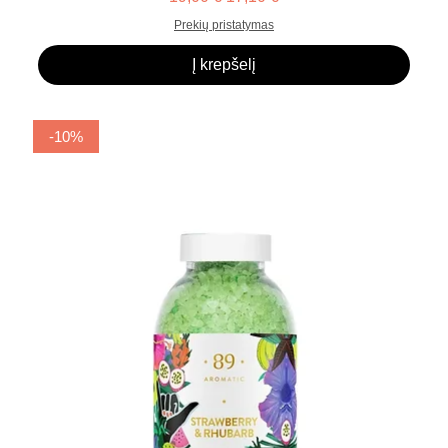
Prekių pristatymas
Į krepšelį
-10%