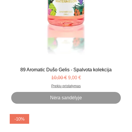
89 Aromatic Dušo Gelis - Spalvota kolekcija
Įprastinė kaina
Pardavimo kaina
10,00 €
9,00 €
Prekių pristatymas
Nėra sandėlyje
-10%