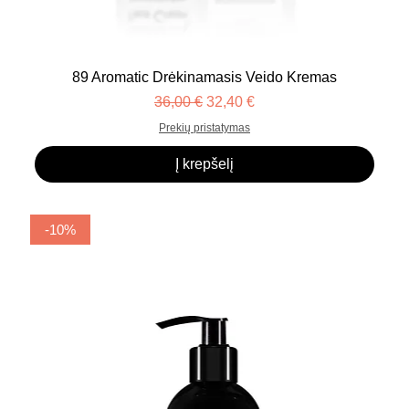
89 Aromatic Drėkinamasis Veido Kremas
Įprastinė kaina
Pardavimo kaina
36,00 €
32,40 €
Prekių pristatymas
Į krepšelį
-10%