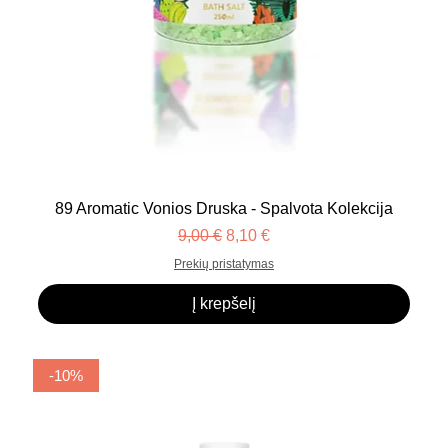
89 Aromatic Vonios Druska - Spalvota Kolekcija
Įprastinė kaina
Pardavimo kaina
9,00 €
8,10 €
Prekių pristatymas
Į krepšelį
-10%