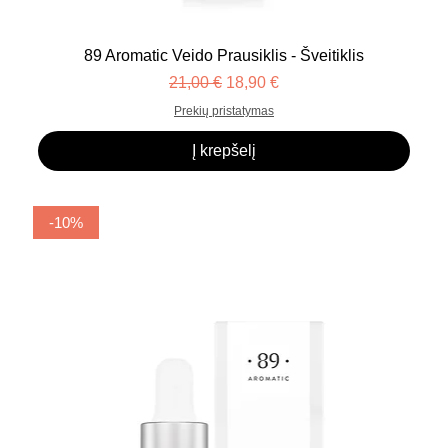
89 Aromatic Veido Prausiklis - Šveitiklis
Įprastinė kaina
Pardavimo kaina
21,00 €
18,90 €
Prekių pristatymas
Į krepšelį
-10%