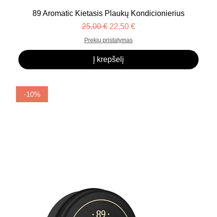
89 Aromatic Kietasis Plaukų Kondicionierius
Įprastinė kaina
Pardavimo kaina
25,00 €
22,50 €
Prekių pristatymas
Į krepšelį
-10%