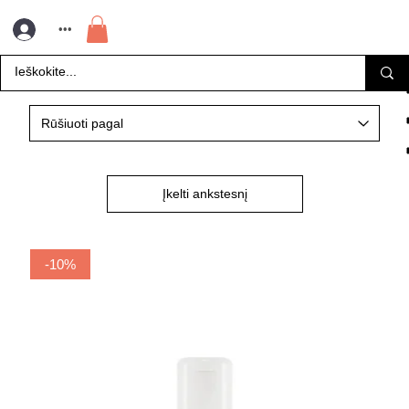
•••
Įkelti ankstesnį
-10%