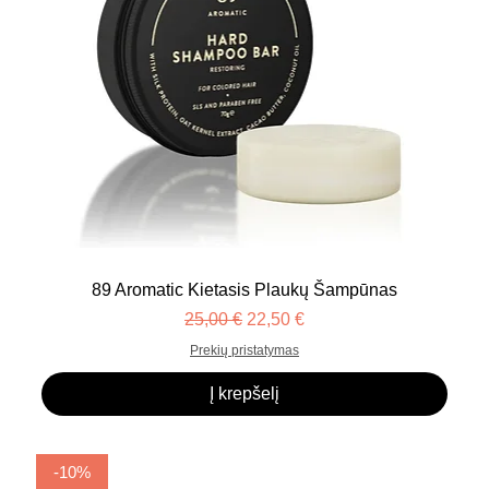
89 Aromatic Kietasis Plaukų Šampūnas
Įprastinė kaina
Pardavimo kaina
25,00 €
22,50 €
Prekių pristatymas
Į krepšelį
-10%