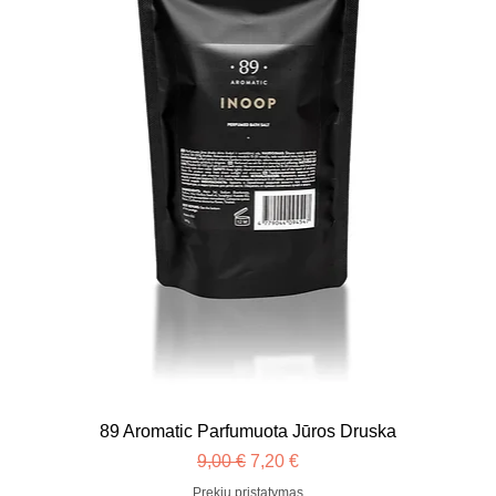
89 Aromatic Parfumuota Jūros Druska
Įprastinė kaina
Pardavimo kaina
9,00 €
7,20 €
Prekių pristatymas