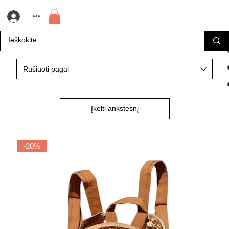
•••
Įkelti ankstesnį
-20%