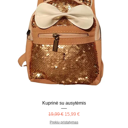
Kuprinė su ausytėmis
Įprastinė kaina
Pardavimo kaina
19,99 €
15,99 €
Prekių pristatymas