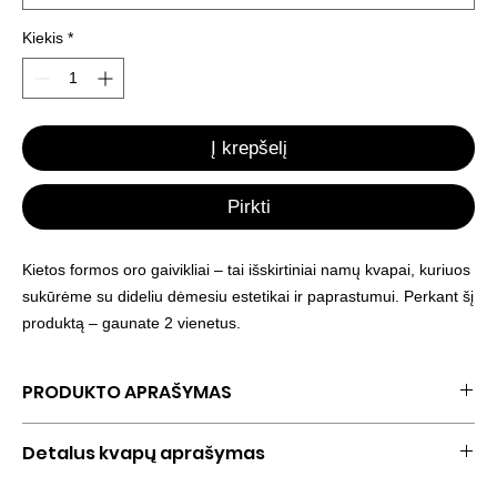
Kiekis
*
Į krepšelį
Pirkti
Kietos formos oro gaivikliai – tai išskirtiniai namų kvapai, kuriuos
sukūrėme su dideliu dėmesiu estetikai ir paprastumui. Perkant šį
produktą – gaunate 2 vienetus.
PRODUKTO APRAŠYMAS
Šis subtilus kvapas taps stilinga ir malonia jūsų namų interjero
Detalus kvapų aprašymas
detale. Skirtingai nei įprasti purškiami kvapai, mūsų kietieji
gaivikliai skleidžia švelnų aromatą, kuris neerzina, bet maloniai
CHERRY BLOSSOM