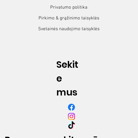
Privatumo politika
ROSSO
Pirkimo & grąžinimo taisyklės
Viršutinės natos: Apelsinas, Violetė, Magnolija
Svetainės naudojimo taisyklės
Vidurinės natos: Slyva, Braškė, Laukinės Uogos
Pagrindinės natos: Džiovintas Medis, Beržas
SANTAL
Viršutinės natos: Santalmedis, Papirusas, Oda
Sekit
Vidurinės natos: Virdžinijos Cedras, Kardamonas, Violetė
Pagrindinės natos: Irisas, Ambra
e
LIME BASIL
mus
Viršutinės natos: Mandarinas, Bergamotė
Vidurinės natos: Bazilikas, Irisas, Lelijos, Čiobrelis
Pagrindinės natos: Laimas, Pachulio, Vetiveras
BAMBOO
Viršutinės natos: Bambukas, Bergamotė