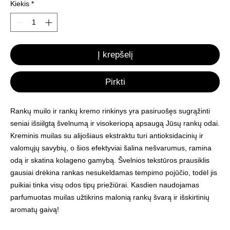
Kiekis
*
Į krepšelį
Pirkti
Rankų muilo ir rankų kremo rinkinys yra pasiruošęs sugrąžinti
seniai išsiilgtą švelnumą ir visokeriopą apsaugą Jūsų rankų odai.
Kreminis muilas su alijošiaus ekstraktu turi antioksidacinių ir
valomųjų savybių, o šios efektyviai šalina nešvarumus, ramina
odą ir skatina kolageno gamybą. Švelnios tekstūros prausiklis
gausiai drėkina rankas nesukeldamas tempimo pojūčio, todėl jis
puikiai tinka visų odos tipų priežiūrai. Kasdien naudojamas
parfumuotas muilas užtikrins malonią rankų švarą ir išskirtinių
aromatų gaivą!