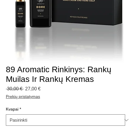
89 Aromatic Rinkinys: Rankų
Muilas Ir Rankų Kremas
Įprastinė
Pardavimo
 30,00 € 
27,00 €
kaina
kaina
Prekių pristatymas
Kvapai
*