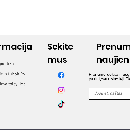
ormacija
Sekite
Prenum
mus
naujien
politika
imo taisyklės
Prenumeruokite mūsų na
pasiūlymus pirmieji. T
imo taisyklės