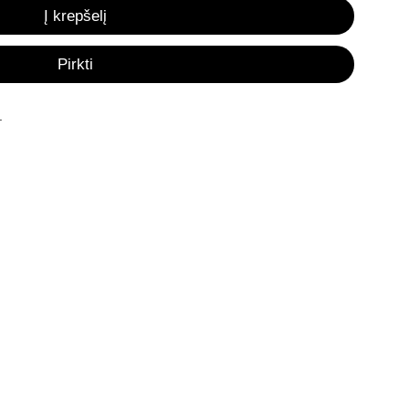
Į krepšelį
Pirkti
.