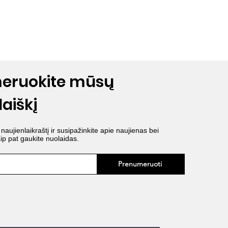
eruokite mūsų
laiškį
ujienlaikraštį ir susipažinkite apie naujienas bei
aip pat gaukite nuolaidas.
Prenumeruoti