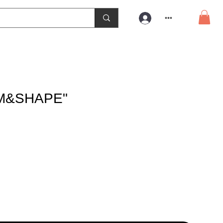
•••
RM&SHAPE"