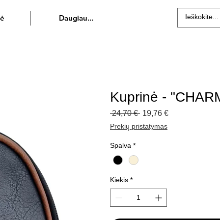
Daugiau...
Kuprinė - "CHA
Įprastinė
Pardavimo
 24,70 € 
19,76 €
kaina
kaina
Prekių pristatymas
Spalva
*
Kiekis
*