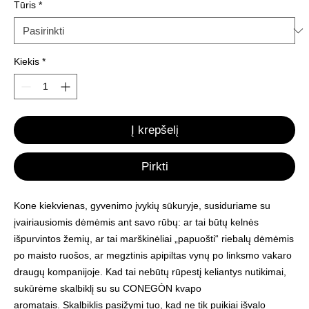
Tūris
*
Kiekis
*
Į krepšelį
Pirkti
Kone kiekvienas, gyvenimo įvykių sūkuryje, susiduriame su
įvairiausiomis dėmėmis ant savo rūbų: ar tai būtų kelnės
išpurvintos žemių, ar tai marškinėliai „papuošti“ riebalų dėmėmis
po maisto ruošos, ar megztinis apipiltas vynų po linksmo vakaro
draugų kompanijoje. Kad tai nebūtų rūpestį keliantys nutikimai,
sukūrėme skalbiklį su su CONEGÒN kvapo
aromatais. Skalbiklis pasižymi tuo, kad ne tik puikiai išvalo