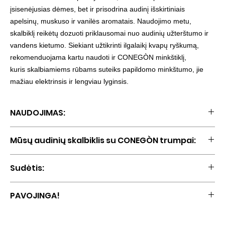
įsisenėjusias dėmes, bet ir prisodrina audinį išskirtiniais
apelsinų, muskuso ir vanilės aromatais. Naudojimo metu,
skalbiklį reikėtų dozuoti priklausomai nuo audinių užterštumo ir
vandens kietumo. Siekiant užtikrinti ilgalaikį kvapų ryškumą,
rekomenduojama kartu naudoti ir CONEGÒN minkštiklį,
kuris skalbiamiems rūbams suteiks papildomo minkštumo, jie
mažiau elektrinsis ir lengviau lyginsis.
NAUDOJIMAS:
Skalbiklis yra efektyvus nuo 15°C iki 60°C temperatūros: šalina
Mūsų audinių skalbiklis su CONEGÒN trumpai:
aliejaus/riebalų, pieno, kraujo, žolės, arbatos dėmes. Galima
skalbti rankomis ir mašinoje. Rekomenduojama spalvotiems bei
Stipraus veikimo rūbų skalbiklis su Conegon kvapo aromatais
juodiems audiniams.
Sudėtis:
Veiksmingai šalina riebalų, pieno, kraujo, žolės ir kitas dėmes
Taikomas spalvotiems ir juodiems audiniams
Anijoninės aktyviosios paviršiaus medžiagos (5-15%), nejoninės
Rekomenduojama naudoti kartu su CONEGÒN minkštikliu
PAVOJINGA!
aktyviosios paviršiaus medžiagos (<5%), EDTA ir jos druskos
Tūris – 1000 ml
(<5%), kvapai, fermentai, konservantai (dimethyl glycolate,
Pagaminta Lietuvoje
Smarkiai nudegina odą ir pažeidžia akis. Laikyti vaikams
methylchloroisothiazolinone, methylisothiazolinone).