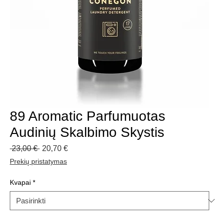
89 Aromatic Parfumuotas
Audinių Skalbimo Skystis
Įprastinė
Pardavimo
 23,00 € 
20,70 €
kaina
kaina
Prekių pristatymas
Kvapai
*