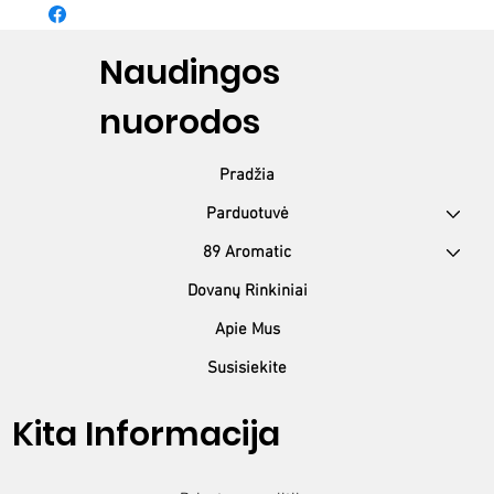
nepasiekiamoje vietoje. Mūvėti apsaugines pirštines ir dėvėti
apsauginius drabužius, naudoti akių apsaugos
priemones. PRARIJUS: Išskalauti burną. NESKATINTI vėmimo.
Naudingos
Nedelsiant kreiptis į APSINUODIJIMŲ KONTROLĖS IR
INFORMACIJOS BIURĄ / kreiptis į gydytoją. PATEKUS ANT
nuorodos
ODOS: Nedelsiant nuvilkti visus užterštus drabužius. Odą
nuplauti vandeniu. PATEKUS Į AKIS: kelias minutes atsargiai
plauti vandeniu. Išimti kontaktinius lęšius, jei jie yra ir juos lengva
Pradžia
pašalinti. Toliau plauti akis. Jei akių dirginimas nepraeina:
kreiptis į gydytoją. Turinį/talpą šalinti pagal nacionalinius teisės
aktus. Sudėtyje yra benzenkarboksirūgštis, C10-13 alkil dariniai,
89 Aromatic
tetraetileno tetraacetatas, natrio hidroksidas, alkoholis, C12-
C14, etoksilinti (1-2,5 EO), sulfatai, natrio druskos, gliukolis, 1,2-
Dovanų Rinkiniai
C16 heksildodekanolis propoksilintas.
Apie Mus
Susisiekite
Kita Informacija